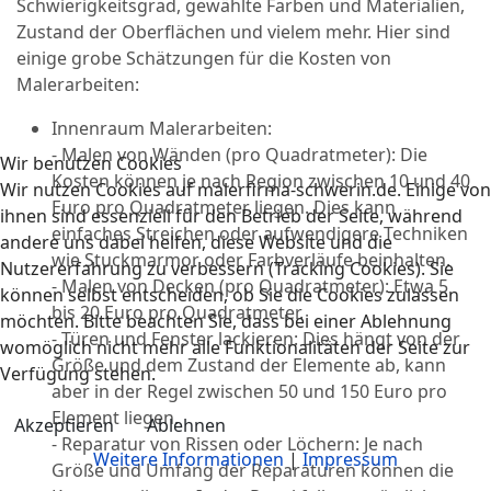
Schwierigkeitsgrad, gewählte Farben und Materialien,
Zustand der Oberflächen und vielem mehr. Hier sind
einige grobe Schätzungen für die Kosten von
Malerarbeiten:
Innenraum Malerarbeiten:
- Malen von Wänden (pro Quadratmeter): Die
Wir benutzen Cookies
Kosten können je nach Region zwischen 10 und 40
Wir nutzen Cookies auf malerfirma-schwerin.de. Einige von
Euro pro Quadratmeter liegen. Dies kann
ihnen sind essenziell für den Betrieb der Seite, während
einfaches Streichen oder aufwendigere Techniken
andere uns dabei helfen, diese Website und die
wie Stuckmarmor oder Farbverläufe beinhalten.
Nutzererfahrung zu verbessern (Tracking Cookies). Sie
- Malen von Decken (pro Quadratmeter): Etwa 5
können selbst entscheiden, ob Sie die Cookies zulassen
bis 20 Euro pro Quadratmeter.
möchten. Bitte beachten Sie, dass bei einer Ablehnung
- Türen und Fenster lackieren: Dies hängt von der
womöglich nicht mehr alle Funktionalitäten der Seite zur
Größe und dem Zustand der Elemente ab, kann
Verfügung stehen.
aber in der Regel zwischen 50 und 150 Euro pro
Element liegen.
Akzeptieren
Ablehnen
- Reparatur von Rissen oder Löchern: Je nach
Weitere Informationen
|
Impressum
Größe und Umfang der Reparaturen können die