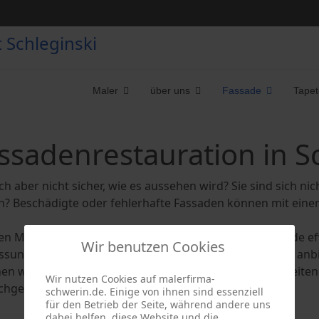
Maler
über uns
Fassade
Tapet
assadenrestauration in 
h aber nicht sicher, wie es aussehen wird? Sie sind sich nic
? Beschädigte oder fehlerhafte Fassaden können mit einer 
en Materialaustauschs und restaurieren Sie Ihre Fassade eff
Wir benutzen Cookies
sungslösungen oder kostenlose Farbdesignschemata anbiet
hen wird. Alle Fassadenanstriche und Renovierungsarbeite
Wir nutzen Cookies auf malerfirma-
chgeführt.
schwerin.de. Einige von ihnen sind essenziell
für den Betrieb der Seite, während andere uns
dabei helfen, diese Website und die