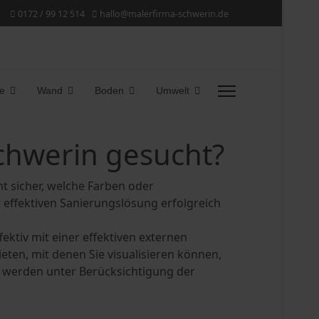
0172 / 99 12 514
hallo@malerfirma-schwerin.de
e
Wand
Boden
Umwelt
Schwerin gesucht?
ht sicher, welche Farben oder
effektiven Sanierungslösung erfolgreich
ektiv mit einer effektiven externen
en, mit denen Sie visualisieren können,
n werden unter Berücksichtigung der