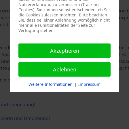
Nutzererfahrung zu verbessern (Tracking
Cookies). Sie können selbst entscheiden, ob Sie
xxxxxxxxxxxxxxx für das Streichen und Neulackieren von 
die Cookies zulassen möchten. Bitte beachten
andere relevante Substrattests sowie Standard-Schraffurpr
Sie, dass bei einer Ablehnung womöglich nicht
bunden sind.
mehr alle Funktionalitäten der Seite zur
Verfügung stehen.
erwenden wir überwiegend farblich abgestimmte pigmentier
Akzeptieren
, Sprays oder Walzen ohne Streifen in einer Vielzahl von F
und enthalten ein Filmkonservierungsmittel, das die Fass
zte als auch für gewerbliche Gebäudelacke geeignet macht
Ablehnen
ben einhauchen können!
Weitere Informationen
|
Impressum
in und Umgebung!
Schwerin und Umgebung!