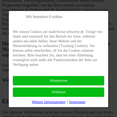
produzieren. Die erfolgreichsten Unternehmen haben formelle
Programme eingeführt, um das Bewusstsein zu schärfen,
Innovationen zu fördern und die kontinuierliche Umsetzung und
Verbesserung nachhaltiger Verfahren zu ermöglichen. Die
Wir benutzen Cookies
Ergebnisse sprechen für sich selbst. Eine umweltfreundliche
Produktion kommt nicht nur der Umwelt zugute, sondern hat auch
messbare, positive Auswirkungen auf die Wettbewerbsfähigkeit und
Wir nutzen Cookies auf malerfirma-schwerin.de. Einige von
die Rentabilität.
ihnen sind essenziell für den Betrieb der Seite, während
andere uns dabei helfen, diese Website und die
Hier sind Sie genau richtig, wenn eine kompetente
Nutzererfahrung zu verbessern (Tracking Cookies). Sie
Malerfirma in Schwerin und Umgebung gesucht
können selbst entscheiden, ob Sie die Cookies zulassen
wird!
möchten. Bitte beachten Sie, dass bei einer Ablehnung
womöglich nicht mehr alle Funktionalitäten der Seite zur
Verfügung stehen.
Eine Malerfirma ist immer nur so gut wie die verendeten Farben,
Tapeten und Lacke.
Wir benutzen Farben von:
Akzeptieren
Ablehnen
Eine perfekte Verbindung
Weitere Informationen
|
Impressum
Die kürzeste Verbindung zwischen unseren Partnern und uns ist der
Direktvertrieb. Wir liefern Qualität ohne Umwege. Als verlässlicher