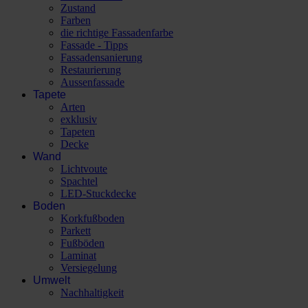
Zustand
Farben
die richtige Fassadenfarbe
Fassade - Tipps
Fassadensanierung
Restaurierung
Aussenfassade
Tapete
Arten
exklusiv
Tapeten
Decke
Wand
Lichtvoute
Spachtel
LED-Stuckdecke
Boden
Korkfußboden
Parkett
Fußböden
Laminat
Versiegelung
Umwelt
Nachhaltigkeit