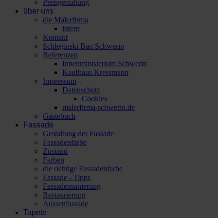
Preisgestaltung
über uns
die Malerfirma
intern
Kontakt
Schleginski Bau Schwerin
Referenzen
Innenministerium Schwerin
Kaufhaus Kressmann
Impressum
Datenschutz
Cookies
malerfirma-schwerin.de
Gästebuch
Fassade
Gestaltung der Fassade
Fassadenfarbe
Zustand
Farben
die richtige Fassadenfarbe
Fassade - Tipps
Fassadensanierung
Restaurierung
Aussenfassade
Tapete