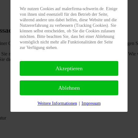
Wir nutzen Cookies auf malerfirma-schwerin.de. Einige
von ihnen sind essenziell für den Betrieb der Seite,
während andere uns dabei helfen, diese Website und die
Nutzererfahrung zu verbessern (Tracking Cookies). Sie
ssade
können selbst entscheiden, ob Sie die Cookies zulassen
möchten. Bitte beachten Sie, dass bei einer Ablehnung
womöglich nicht mehr alle Funktionalitäten der Seite
r Google-Suche nicht gefunden haben, wonach Sie suchen, fragen Sie s
zur Verfügung stehen.
n Sie neben dem Farbton achten? Wie muss die Fassade aussehen? Wie 
Sie die Antworten!
Akzeptieren
Ablehnen
Weitere Informationen
|
Impressum
tur