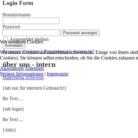
Login Form
Benutzername
Passwort
Passwort anzeigen
Angemeldet bleiben
Wir benutzen Cookies
Anmelden
Passwort vergessen?
Benutzername vergessen?
Wir nutzen Cookies auf malerfirma-schwerin.de. Einige von ihnen sind 
Cookies). Sie können selbst entscheiden, ob Sie die Cookies zulassen 
über uns - intern
Akzeptieren
Ablehnen
Weitere Informationen
|
Impressum
Malerfirma Schwerin
{tab nur für internen Gebrauch!}
Ihr Text ...
{tab login}
Ihr Text ...
{/tabs}