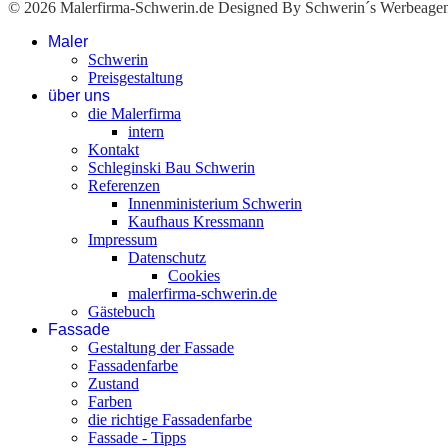
© 2026 Malerfirma-Schwerin.de Designed By Schwerin´s Werbeagen
Maler
Schwerin
Preisgestaltung
über uns
die Malerfirma
intern
Kontakt
Schleginski Bau Schwerin
Referenzen
Innenministerium Schwerin
Kaufhaus Kressmann
Impressum
Datenschutz
Cookies
malerfirma-schwerin.de
Gästebuch
Fassade
Gestaltung der Fassade
Fassadenfarbe
Zustand
Farben
die richtige Fassadenfarbe
Fassade - Tipps