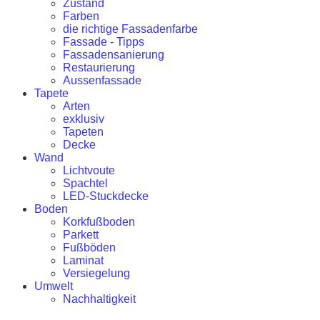
Zustand
Farben
die richtige Fassadenfarbe
Fassade - Tipps
Fassadensanierung
Restaurierung
Aussenfassade
Tapete
Arten
exklusiv
Tapeten
Decke
Wand
Lichtvoute
Spachtel
LED-Stuckdecke
Boden
Korkfußboden
Parkett
Fußböden
Laminat
Versiegelung
Umwelt
Nachhaltigkeit