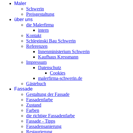
Maler
Schwerin
Preisgestaltung
über uns
die Malerfirma
intern
Kontakt
Schleginski Bau Schwerin
Referenzen
Innenministerium Schwerin
Kaufhaus Kressmann
Impressum
Datenschutz
Cookies
malerfirma-schwerin.de
Gästebuch
Fassade
Gestaltung der Fassade
Fassadenfarbe
Zustand
Farben
die richtige Fassadenfarbe
Fassade - Tipps
Fassadensanierung
Restaurierung