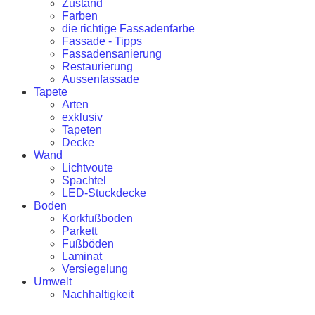
Zustand
Farben
die richtige Fassadenfarbe
Fassade - Tipps
Fassadensanierung
Restaurierung
Aussenfassade
Tapete
Arten
exklusiv
Tapeten
Decke
Wand
Lichtvoute
Spachtel
LED-Stuckdecke
Boden
Korkfußboden
Parkett
Fußböden
Laminat
Versiegelung
Umwelt
Nachhaltigkeit