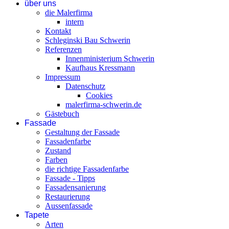
über uns
die Malerfirma
intern
Kontakt
Schleginski Bau Schwerin
Referenzen
Innenministerium Schwerin
Kaufhaus Kressmann
Impressum
Datenschutz
Cookies
malerfirma-schwerin.de
Gästebuch
Fassade
Gestaltung der Fassade
Fassadenfarbe
Zustand
Farben
die richtige Fassadenfarbe
Fassade - Tipps
Fassadensanierung
Restaurierung
Aussenfassade
Tapete
Arten