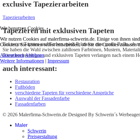
exclusive Tapezierarbeiten
Tapezierarbeiten
Wir benutzen Cookies
Tapezieren mit exklusiven Tapeten
Wir nutzen Cookies auf malerfirma-schwerin.de. Einige von ihnen sind 
Bei neuen Tapeten und Farben spielt Präzision eine große Rolle, ob 
Cookies). Sie können selbst entscheiden, ob Sie die Cookies zulassen 
Sie haben die Wahl zwischen zahllosen Farbtönen, Mustern, Materialie
Diese hochwertigen und exklusiven Tapeten verlangen nach einem Hö
Akzeptieren
Ablehnen
Weitere Informationen
|
Impressum
auch interessant:
Restauration
Fußböden
verschiedene Tapeten für verschiedene Ansprüche
Auswahl der Fassadenfarbe
Fassadenfarben
© 2026 Malerfirma-Schwerin.de Designed By Schwerin´s Werbeagen
Maler
Schwerin
Preisgestaltung