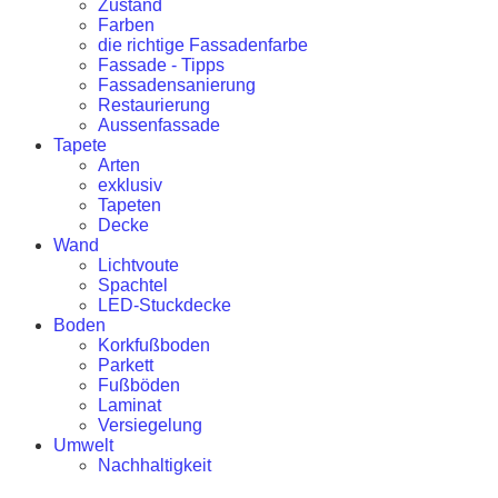
Zustand
Farben
die richtige Fassadenfarbe
Fassade - Tipps
Fassadensanierung
Restaurierung
Aussenfassade
Tapete
Arten
exklusiv
Tapeten
Decke
Wand
Lichtvoute
Spachtel
LED-Stuckdecke
Boden
Korkfußboden
Parkett
Fußböden
Laminat
Versiegelung
Umwelt
Nachhaltigkeit