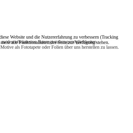
 diese Website und die Nutzererfahrung zu verbessern (Tracking
n zu den effektivsten Raumgestaltungsmöglichkeiten
mehr alle Funktionalitäten der Seite zur Verfügung stehen.
otive als Fototapete oder Folien über uns herstellen zu lassen.