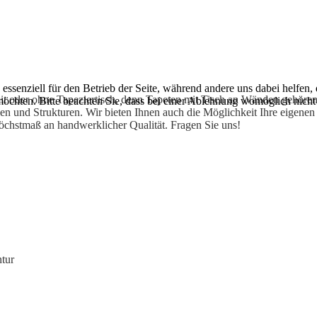
essenziell für den Betrieb der Seite, während andere uns dabei helfen,
mit oder ohne Tapeziertisch, denn Tapeten mit Tisch an Wänden gehöre
möchten. Bitte beachten Sie, dass bei einer Ablehnung womöglich nicht 
n und Strukturen. Wir bieten Ihnen auch die Möglichkeit Ihre eigenen M
chstmaß an handwerklicher Qualität. Fragen Sie uns!
tur